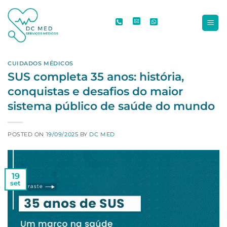
Skip
to
content
CUIDADOS MÉDICOS
SUS completa 35 anos: história,
conquistas e desafios do maior
sistema público de saúde do mundo
POSTED ON
19/09/2025
BY
DC MED
19
set