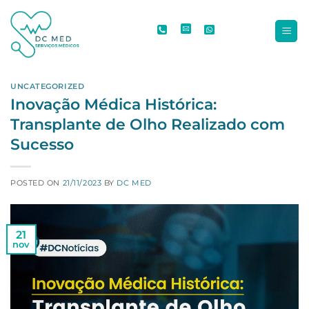
Skip
to
content
UNCATEGORIZED
Inovação Médica Histórica:
Transplante de Olho Realizado com
Sucesso
POSTED ON
21/11/2023
BY
DC MED
21
nov